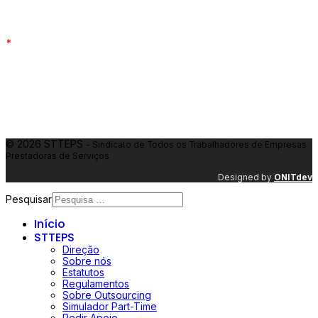
Email
:
geral@stteps.pt
Telemóvel
: 936 716 696
*
Atendimento presencial por marcação
Contactos por sector
Segurança Privada
: 924 464 019
Limpeza Industrial
: 961 635 483
© 2026 STTEPS
- Sindicato de Todos os Trabalhadores de Empresas
Prestadoras de Serviços
Designed by
ONIT
dev
Pesquisar
Início
STTEPS
Direção
Sobre nós
Estatutos
Regulamentos
Sobre Outsourcing
Simulador Part-Time
Pedir Apoio