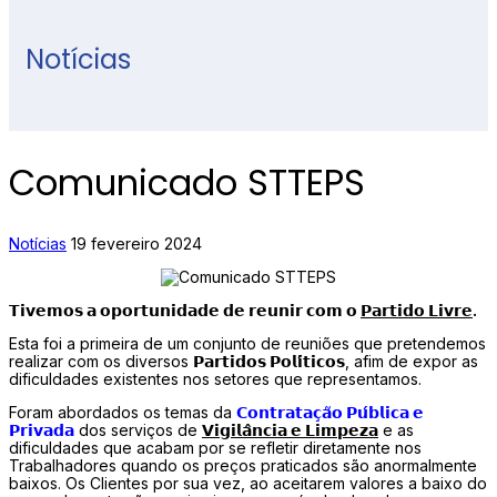
Notícias
Comunicado STTEPS
Notícias
19 fevereiro 2024
𝗧𝗶𝘃𝗲𝗺𝗼𝘀 𝗮 𝗼𝗽𝗼𝗿𝘁𝘂𝗻𝗶𝗱𝗮𝗱𝗲 𝗱𝗲 𝗿𝗲𝘂𝗻𝗶𝗿 𝗰𝗼𝗺 𝗼
𝗣𝗮𝗿𝘁𝗶𝗱𝗼 𝗟𝗶𝘃𝗿𝗲
.
Esta foi a primeira de um conjunto de reuniões que pretendemos
realizar com os diversos
𝗣𝗮𝗿𝘁𝗶𝗱𝗼𝘀 𝗣𝗼𝗹𝗶́𝘁𝗶𝗰𝗼𝘀
, afim de expor as
dificuldades existentes nos setores que representamos.
Foram abordados os temas da
𝗖𝗼𝗻𝘁𝗿𝗮𝘁𝗮𝗰̧𝗮̃𝗼 𝗣𝘂́𝗯𝗹𝗶𝗰𝗮 𝗲
𝗣𝗿𝗶𝘃𝗮𝗱𝗮
dos serviços de
𝗩𝗶𝗴𝗶𝗹𝗮̂𝗻𝗰𝗶𝗮 𝗲 𝗟𝗶𝗺𝗽𝗲𝘇𝗮
e as
dificuldades que acabam por se refletir diretamente nos
Trabalhadores quando os preços praticados são anormalmente
baixos. Os Clientes por sua vez, ao aceitarem valores a baixo do