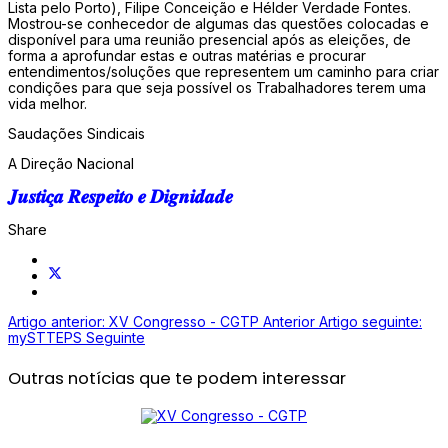
Lista pelo Porto), Filipe Conceição e Hélder Verdade Fontes.
Mostrou-se conhecedor de algumas das questões colocadas e
disponível para uma reunião presencial após as eleições, de
forma a aprofundar estas e outras matérias e procurar
entendimentos/soluções que representem um caminho para criar
condições para que seja possível os Trabalhadores terem uma
vida melhor.
Saudações Sindicais
A Direção Nacional
𝑱𝒖𝒔𝒕𝒊𝒄̧𝒂 𝑹𝒆𝒔𝒑𝒆𝒊𝒕𝒐 𝒆 𝑫𝒊𝒈𝒏𝒊𝒅𝒂𝒅𝒆
Share
Artigo anterior: XV Congresso - CGTP
Anterior
Artigo seguinte:
mySTTEPS
Seguinte
Outras notícias que te podem interessar